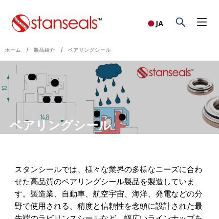
JA
/
/
ホーム
製品紹介
ベアリングシール
ベアリングシール
スタンシールでは、様々な業界の多様なニーズに合わ
せた高品質のベアリングシール製品を製造していま
す。製造業、自動車、航空宇宙、海洋、発電などの分
野で使用される、精度と信頼性を念頭に設計された最
先端のラビリンスシールなど、幅広いラインナップを