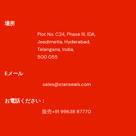
場所
Plot No. C24, Phase III, IDA,
Jeedimetla, Hyderabad,
Telangana, India,
500 055
Eメール
sales@stanseals.com
お電話ください：
販売+91 99638 87770